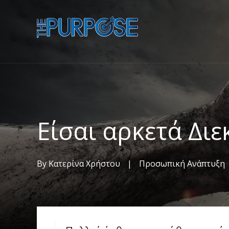
Είσαι αρκετά Διε
By
Κατερίνα Χρήστου
|
Προσωπική Ανάπτυξη