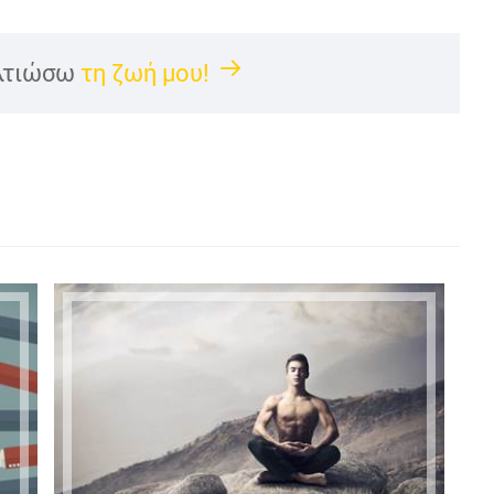
λτιώσω
τη ζωή μου!