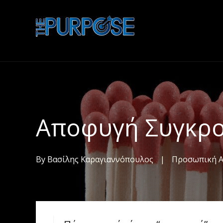
Αποφυγή Συγκρο
By
Βασίλης Καραγιαννόπουλος
|
Προσωπική Α