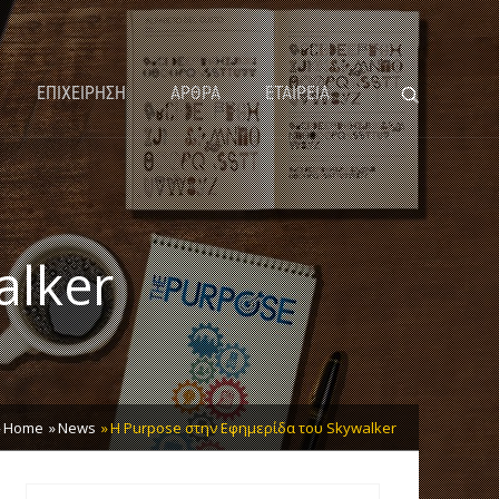
ΕΠΙΧΕΙΡΗΣΗ
ΑΡΘΡΑ
ΕΤΑΙΡΕΙΑ
alker
Home
News
Η Purpose στην Εφημερίδα του Skywalker