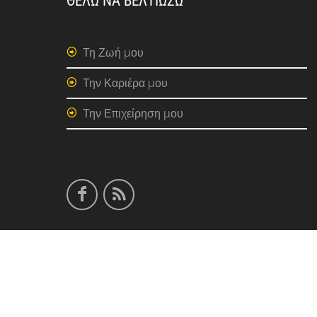
ΘΕΛΩ ΝΑ ΒΕΛΤΙΩΣΩ
Τη Ζωή μου
Την Καριέρα μου
Την Επιχείρηση μου
Copyright by Purpose.