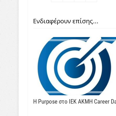
Ενδιαφέρουν επίσης...
H Purpose στo IEK AKMH Career D