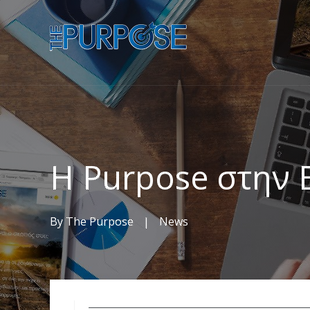
Η Purpose στην 
By
The Purpose
|
News