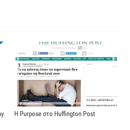
ay
Η Purpose στο Huffington Post