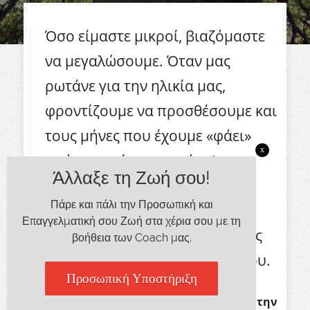
Όσο είμαστε μικροί, βιαζόμαστε
να μεγαλώσουμε. Όταν μας
ρωτάνε για την ηλικία μας,
φροντίζουμε να προσθέσουμε και
τους μήνες που έχουμε «φάει»
x
από τον τρέχοντα χρόνο!
Άλλαξε τη Ζωή σου!
Πιστεύουμε ότι αν δείξουμε
Πάρε και πάλι την Προσωπική και
μεγαλύτεροι, θα είμαστε πιο
Επαγγελματική σου Ζωή στα χέρια σου με τη
σημαντικοί και ο κόσμος θα μας
βοήθεια των Coach μας.
πάρει περισσότερο υπ’ όψιν του.
Προσωπική Υποστήριξη
Εν μέρει έχουμε δίκιο. Ο κόσμος έχει την