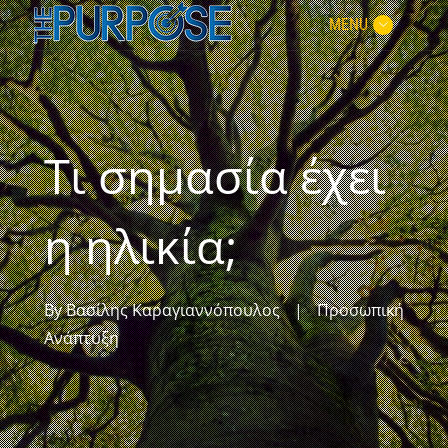
MENU
Τι σημασία έχει
η ηλικία;
By
Βασίλης Καραγιαννόπουλος
|
Προσωπική
Ανάπτυξη