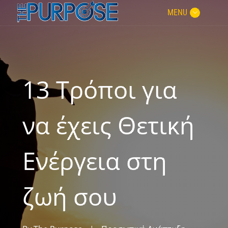
MENU
13 Τρόποι για
να έχεις Θετική
Ενέργεια στη
ζωή σου