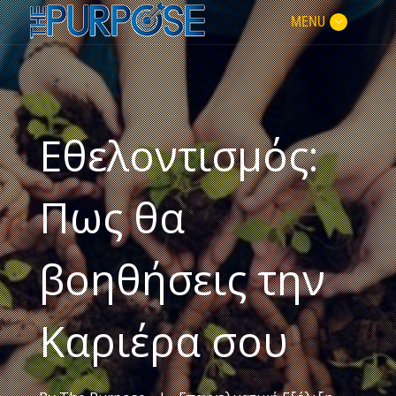
MENU
Εθελοντισμός:
Πως θα
βοηθήσεις την
Καριέρα σου