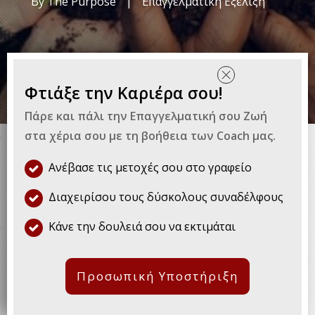
By
The Purpose
|
Επαγγελματική Εξέλιξη
Φτιάξε την Καριέρα σου!
Μπορεί να μην το περιμένεις
Πάρε και πάλι την Επαγγελματική σου Ζωή
στα χέρια σου με τη βοήθεια των Coach μας.
αλλά ο εθελοντισμός θα βοηθήσει
πολύ την καριέρα σου.
Ανέβασε τις μετοχές σου στο γραφείο
Διαχειρίσου τους δύσκολους συναδέλφους
Επενδύεις πολύ στην αναζήτηση εργασίας;
Κάνε την δουλειά σου να εκτιμάται
Συνήθως, βελτιώνεις το βιογραφικό σου
σημείωμα, ανανεώνεις το LinkedIn προφίλ
σου, αναζητάς διαρκώς επιχειρήσεις και
Προσωπική Υποστήριξη
νέες θέσεις εργασίας και προσαρμόζεις τις
δεξιότητες σου αναλόγως με τις ανάγκες της