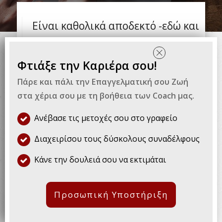
Είναι καθολικά αποδεκτό -εδώ και
αιώνες- πως για να βιώσει κανείς
την οικονομική του ανεξαρτησία
Φτιάξε την Καριέρα σου!
θα πρέπει να αναζητήσει
Πάρε και πάλι την Επαγγελματική σου Ζωή
στα χέρια σου με τη βοήθεια των Coach μας.
βιοποριστικές οδούς.
Ανέβασε τις μετοχές σου στο γραφείο
Πόσο μάλλον, εάν επιθυμεί να κατοικεί
Διαχειρίσου τους δύσκολους συναδέλφους
μόνος του, με τους δικούς του όρους και
κανόνες,
όντας ώριμος πια να
Κάνε την δουλειά σου να εκτιμάται
αντεπεξέλθει στις καθημερινές του
ανάγκες
. Ένα τόλμημα για πολλούς, τη
Προσωπική Υποστήριξη
στιγμή που
θα έπρεπε να αποτελεί
υποχρεωτικό άλμα προσωπικής