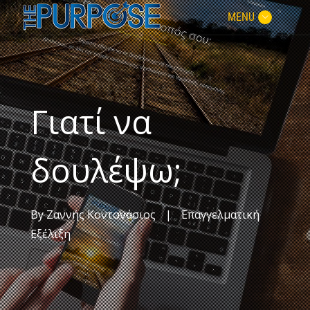
MENU
Γιατί να
δουλέψω;
By
Ζαννής Κοντονάσιος
|
Επαγγελματική
Εξέλιξη