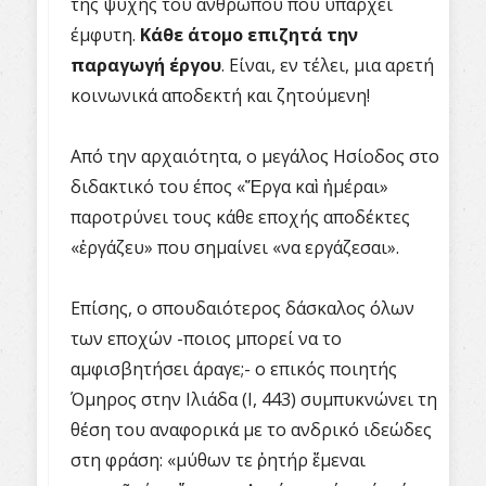
της ψυχής του ανθρώπου που υπάρχει
έμφυτη.
Κάθε άτομο επιζητά την
παραγωγή έργου
. Είναι, εν τέλει, μια αρετή
κοινωνικά αποδεκτή και ζητούμενη!
Από την αρχαιότητα, ο μεγάλος Ησίοδος στο
διδακτικό του έπος «Ἔργα καὶ ἡμέραι»
παροτρύνει τους κάθε εποχής αποδέκτες
«ἐργάζευ» που σημαίνει «να εργάζεσαι».
Επίσης, ο σπουδαιότερος δάσκαλος όλων
των εποχών -ποιος μπορεί να το
αμφισβητήσει άραγε;- ο επικός ποιητής
Όμηρος στην Ιλιάδα (Ι, 443) συμπυκνώνει τη
θέση του αναφορικά με το ανδρικό ιδεώδες
στη φράση: «μύθων τε ῥητήρ ἔμεναι