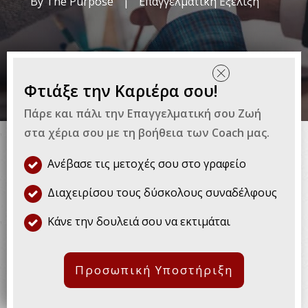
By
The Purpose
|
Επαγγελματική Εξέλιξη
Φτιάξε την Καριέρα σου!
Εκτός από το ίδιο το αντικείμενο
Πάρε και πάλι την Επαγγελματική σου Ζωή
στα χέρια σου με τη βοήθεια των Coach μας.
της δουλειάς, ένας άλλος
παράγοντας που επηρεάζει
Ανέβασε τις μετοχές σου στο γραφείο
σημαντικά το πώς νιώθουν οι
Διαχειρίσου τους δύσκολους συναδέλφους
εργαζόμενοι για την δουλειά τους
Κάνε την δουλειά σου να εκτιμάται
είναι το εργασιακό περιβάλλον.
Προσωπική Υποστήριξη
Με τον όρο εργασιακό περιβάλλον,
εννοούμε οτιδήποτε αποτελεί μέρος της