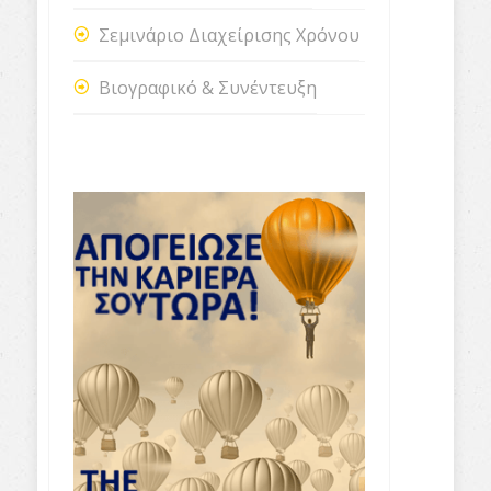
Σεμινάριο Διαχείρισης Χρόνου
Βιογραφικό & Συνέντευξη