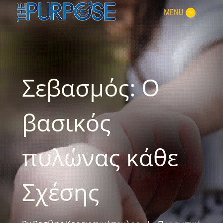
MENU
Σεβασμός: Ο
βασικός
πυλώνας κάθε
Σχέσης