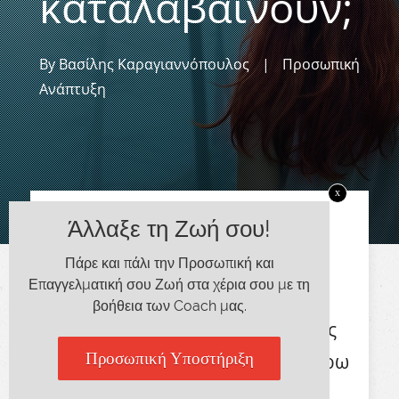
καταλαβαίνουν;
By
Βασίλης Καραγιαννόπουλος
|
Προσωπική
Ανάπτυξη
x
Άλλαξε τη Ζωή σου!
Γεννιόμαστε και ζούμε σε ένα
περιβάλλον που βρίσκεται
Πάρε και πάλι την Προσωπική και
Επαγγελματική σου Ζωή στα χέρια σου με τη
διαρκώς σε κίνηση. Έχουμε
βοήθεια των Coach μας.
συγγενείς, γνωστούς και φίλους
που ζουν και περιφέρονται γύρω
Προσωπική Υποστήριξη
μας καθημερινά. Τους κρατάμε