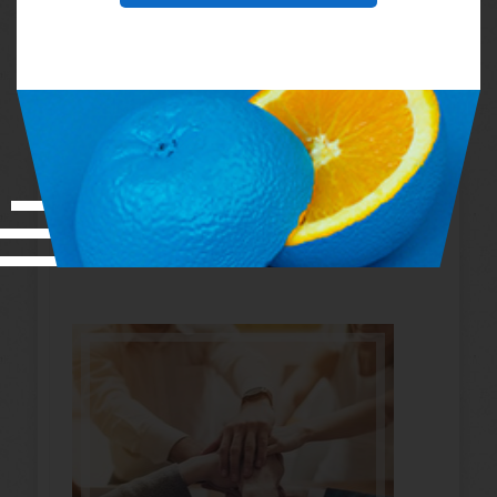
Θες να Εντυπωσιάσεις στη
Δουλειά σου; Τρόποι για να το
πετύχεις