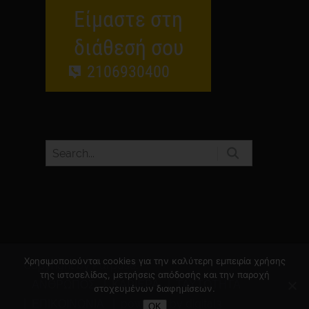
Είμαστε στη
διάθεσή σου
2106930400
Χρησιμοποιούνται cookies για την καλύτερη εμπειρία χρήσης
Copyright by Purpose.
της ιστοσελίδας, μετρήσεις απόδοσής και την παροχή
ΑΝΘΡΩΠΟΣ
ΚΑΡΙΕΡΑ
ΤΑΥΤΟΤΗΤΑ
στοχευμένων διαφημίσεων.
ΕΠΙΚΟΙΝΩΝΙΑ
powered by digital3
OK