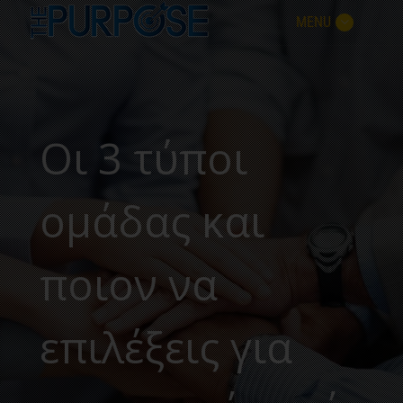
MENU
Οι 3 τύποι
ομάδας και
ποιον να
επιλέξεις για