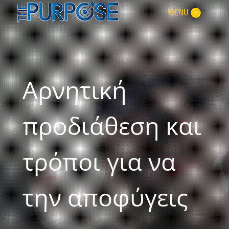
MENU
Αρνητική
προδιάθεση και
τρόποι για να
την αποφύγεις