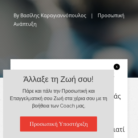
By
Βασίλης Καραγιαννόπουλος
|
Προσωπική
Ανάπτυξη
x
Καθημερινά κάνουμε διάφορες
Άλλαξε τη Ζωή σου!
δραστηριότητες. Κάποιες
Πάρε και πάλι την Προσωπική και
απαιτούν λίγη ενέργεια από εμάς
Επαγγελματική σου Ζωή στα χέρια σου με τη
και κάποιες απαιτούν πολύ
βοήθεια των Coach μας.
ενέργεια. Πολλές από αυτές τις
Προσωπική Υποστήριξη
δραστηριότητες, τις κάνουμε γιατί