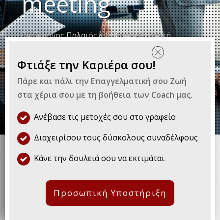
meeting
By
Γιώργος Παλαιός
|
Επαγγελματική
Εξέλιξη
Φτιάξε την Καριέρα σου!
Πάρε και πάλι την Επαγγελματική σου Ζωή
στα χέρια σου με τη βοήθεια των Coach μας.
Ανέβασε τις μετοχές σου στο γραφείο
Είναι πολύ σημαντικό για την
Διαχειρίσου τους δύσκολους συναδέλφους
καριέρα σου να έχεις καλή
Κάνε την δουλειά σου να εκτιμάται
παρουσία και συνεισφορά στα
meeting της δουλειάς σου.
Προσωπική Υποστήριξη
Αν όμως σου είναι δύσκολο να κάνεις