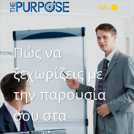
MENU
Πώς να
ξεχωρίζεις με
την παρουσία
σου στα