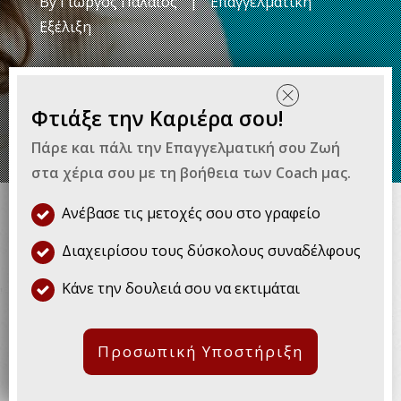
By
Γιώργος Παλαιός
|
Επαγγελματική
Εξέλιξη
Φτιάξε την Καριέρα σου!
Πάρε και πάλι την Επαγγελματική σου Ζωή
Μπορεί να μην είμαστε καν
στα χέρια σου με τη βοήθεια των Coach μας.
βέβαιοι ότι τις χρησιμοποιούμε
Ανέβασε τις μετοχές σου στο γραφείο
καθημερινά, όμως κάποιες λέξεις
Διαχειρίσου τους δύσκολους συναδέλφους
μας περιορίζουν κατά πολύ.
Κάνε την δουλειά σου να εκτιμάται
Είσαι στη μέση μια συζήτησης με κάποιον
συνάδελφο και από το πουθενά (ή έτσι
Προσωπική Υποστήριξη
πιστεύεις) τον βλέπεις να γίνεται
απόμακρος και να χάνει το ενδιαφέρον του.