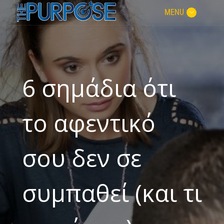
MENU
6 σημάδια ότι
το αφεντικό
σου δεν σε
συμπαθεί (και τι