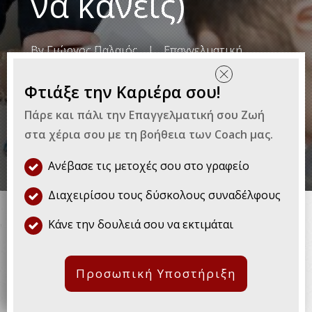
να κάνεις)
By
Γιώργος Παλαιός
|
Επαγγελματική
Εξέλιξη
Φτιάξε την Καριέρα σου!
Πάρε και πάλι την Επαγγελματική σου Ζωή
στα χέρια σου με τη βοήθεια των Coach μας.
Ανέβασε τις μετοχές σου στο γραφείο
Είχες ποτέ κάποιον συνάδελφο
Διαχειρίσου τους δύσκολους συναδέλφους
που δεν άντεχες; Αυτό και μόνο
Κάνε την δουλειά σου να εκτιμάται
το γεγονός σε έκανε
προκατειλημμένο εναντίον του,
Προσωπική Υποστήριξη
ότι κι αν έκανε. Σωστά; Οπότε
φαντάσου πόσο πιο δύσκολα θα