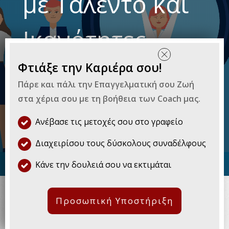
με Ταλέντο και
Ικανότητες
Φτιάξε την Καριέρα σου!
By
Γιώργος Παλαιός
|
Επαγγελματική
Πάρε και πάλι την Επαγγελματική σου Ζωή
Εξέλιξη
στα χέρια σου με τη βοήθεια των Coach μας.
Ανέβασε τις μετοχές σου στο γραφείο
Διαχειρίσου τους δύσκολους συναδέλφους
Κάνε την δουλειά σου να εκτιμάται
Σήμερα θέλω να ρίξουμε φως στις
τελευταίες τάσεις για το πώς να
Προσωπική Υποστήριξη
βρεις ξεχωριστούς εργαζόμενους
με ταλέντο και ικανότητες και να