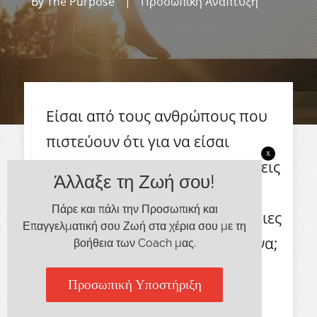
By
The Purpose
|
Προσωπική Ανάπτυξη
Είσαι από τους ανθρώπους που
πιστεύουν ότι για να είσαι
x
χαρούμενος και να απολαμβάνεις
Άλλαξε τη Ζωή σου!
τη ζωή, θα πρέπει να κάνεις
Πάρε και πάλι την Προσωπική και
δραστικές αλλαγές στις συνήθειες
Επαγγελματική σου Ζωή στα χέρια σου με τη
σου και στη καθημερινή ρουτίνα;
βοήθεια των Coach μας.
Προσωπική Υποστήριξη
Αυτό δεν είναι κάτι που ισχύει. Για να
απολαμβάνεις τη ζωή, θα πρέπει να