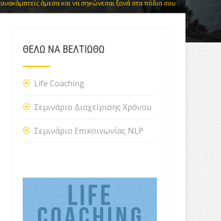
πανακάμπτεις άμεσα και να σηκώνεσαι ξανά στα πόδια σου
ΘΕΛΩ ΝΑ ΒΕΛΤΙΩΘΩ
Life Coaching
Σεμινάριο Διαχείρισης Χρόνου
Σεμινάριο Επικοινωνίας NLP