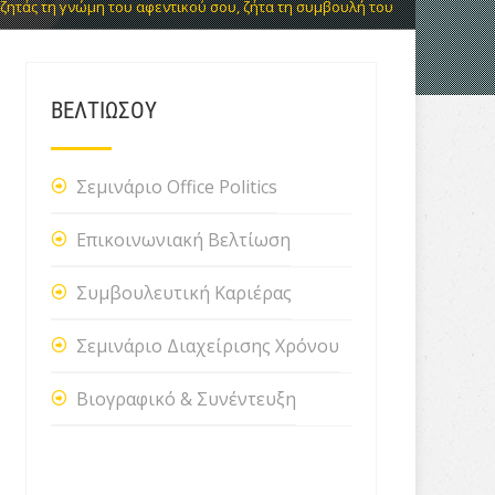
ζητάς τη γνώμη του αφεντικού σου, ζήτα τη συμβουλή του
ΒΕΛΤΙΩΣΟΥ
Σεμινάριο Office Politics
Επικοινωνιακή Βελτίωση
Συμβουλευτική Καριέρας
Σεμινάριο Διαχείρισης Χρόνου
Βιογραφικό & Συνέντευξη