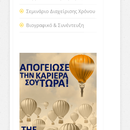
Σεμινάριο Διαχείρισης Χρόνου
Βιογραφικό & Συνέντευξη