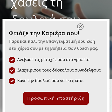
χάσεις τη
δουλειά σου
Φτιάξε την Καριέρα σου!
By
The Purpose
|
Επαγγελματική Εξέλιξη
Πάρε και πάλι την Επαγγελματική σου Ζωή
στα χέρια σου με τη βοήθεια των Coach μας.
Ανέβασε τις μετοχές σου στο γραφείο
Διαχειρίσου τους δύσκολους συναδέλφους
Είναι δύσκολο να διαφωνείς με το
Κάνε την δουλειά σου να εκτιμάται
αφεντικό σου. Πολλοί άνθρωποι
αναρωτιούνται πώς θα
Προσωπική Υποστήριξη
μπορούσαν να διαφωνήσουν με