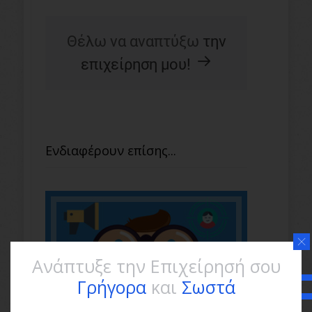
Θέλω να αναπτύξω
την
επιχείρηση μου!
Ενδιαφέρουν επίσης...
Ανάπτυξε την Επιχείρησή σου
Γρήγορα
και
Σωστά