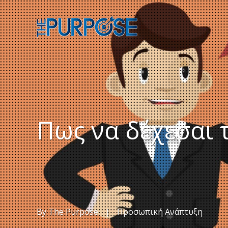
Πως να δέχεσαι 
By
The Purpose
|
Προσωπική Ανάπτυξη