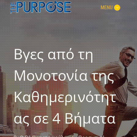
MENU
Βγες από τη
Μονοτονία της
Καθημερινότητ
ας σε 4 Βήματα