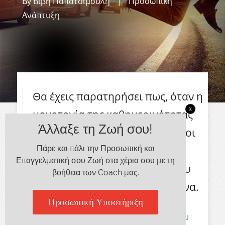
By
Βιβή Παπατσιμούλη
|
Προσωπική
Ανάπτυξη
Θα έχεις παρατηρήσει πως, όταν η
x
μονοτονία της καθημερινότητας
Άλλαξε τη Ζωή σου!
μας καταβάλλει, οι περισσότεροι
άνθρωποι καταφεύγουμε σε
Πάρε και πάλι την Προσωπική και
Επαγγελματική σου Ζωή στα χέρια σου με τη
κάποιες συνήθειες προκειμένου
βοήθεια των Coach μας.
να καταπολεμήσουμε τη ρουτίνα.
Προσωπική Υποστήριξη
Για παράδειγμα, ίσως ανέπτυξες κάποιου