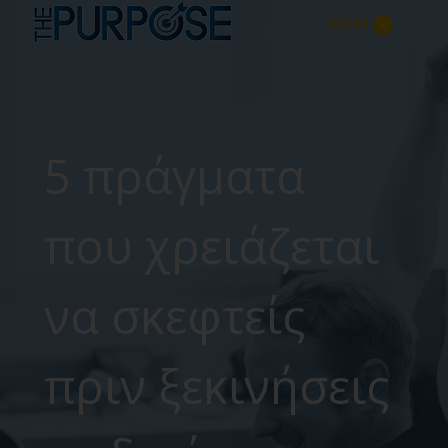
MENU
5 πράγματα
που χρειάζεται
να σκεφτείς
πριν ξεκινήσεις