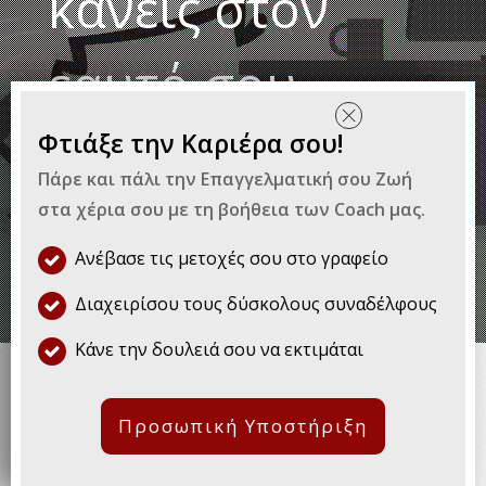
κάνεις στον
εαυτό σου
Φτιάξε την Καριέρα σου!
By
The Purpose
|
Επαγγελματική Εξέλιξη
Πάρε και πάλι την Επαγγελματική σου Ζωή
στα χέρια σου με τη βοήθεια των Coach μας.
Ανέβασε τις μετοχές σου στο γραφείο
Διαχειρίσου τους δύσκολους συναδέλφους
Είναι χάλια να μην παίρνεις
Κάνε την δουλειά σου να εκτιμάται
προαγωγή. Ακόμα πιο χάλια είναι
όμως, να συμβαίνει αυτό
κάθε
Προσωπική Υποστήριξη
φορά που έρχεται η ώρα για