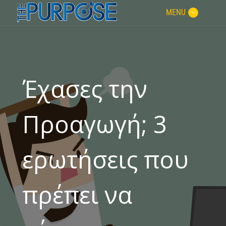
MENU
Έχασες την
Προαγωγή; 3
ερωτήσεις που
πρέπει να