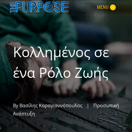
MENU
Κολλημένος σε
ένα Ρόλο Ζωής
By
Βασίλης Καραγιαννόπουλος
|
Προσωπική
Ανάπτυξη