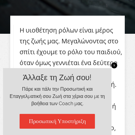
Η υιοθέτηση ρόλων είναι μέρος
της ζωής μας. Μεγαλώνοντας στο
σπίτι έχουμε το ρόλο του παιδιού,
όταν όμως γεννιέται ένα δεύτερο
x
παιδί, ο ρόλος μας αλλάζει και
Άλλαξε τη Ζωή σου!
γινόμαστε ο μεγάλος αδελφός/ή.
Πάρε και πάλι την Προσωπική και
Αργότερα αναλαμβάνουμε το
Επαγγελματική σου Ζωή στα χέρια σου με τη
βοήθεια των Coach μας.
ρόλο του μαθητή, του φοιτητή ή
του σπουδαστή και έπειτα,
Προσωπική Υποστήριξη
μπαίνοντας στον εργασιακό βίο,