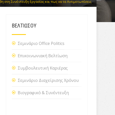
θη στη Συνέντευξη Εργασίας και πως να τα Αντιμετωπίσεις
ΒΕΛΤΙΩΣΟΥ
Σεμινάριο Office Politics
Επικοινωνιακή Βελτίωση
Συμβουλευτική Καριέρας
Σεμινάριο Διαχείρισης Χρόνου
Βιογραφικό & Συνέντευξη