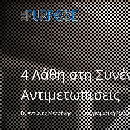
4 Λάθη στη Συνέ
Αντιμετωπίσεις
By
Αντώνης Μεσσήνης
|
Επαγγελματική Εξέλι