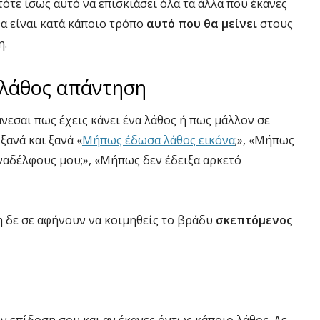
τότε ίσως αυτό να επισκιάσει όλα τα άλλα που έκανες
Θα είναι κατά κάποιο τρόπο
αυτό που θα μείνει
στους
η.
 λάθος απάντηση
νεσαι πως έχεις κάνει ένα λάθος ή πως μάλλον σε
ξανά και ξανά «
Μήπως έδωσα λάθος εικόνα
;», «Μήπως
ναδέλφους μου;», «Μήπως δεν έδειξα αρκετό
η δε σε αφήνουν να κοιμηθείς το βράδυ
σκεπτόμενος
ην επίδοση σου και αν έκανες όντως κάποιο λάθος. Δε