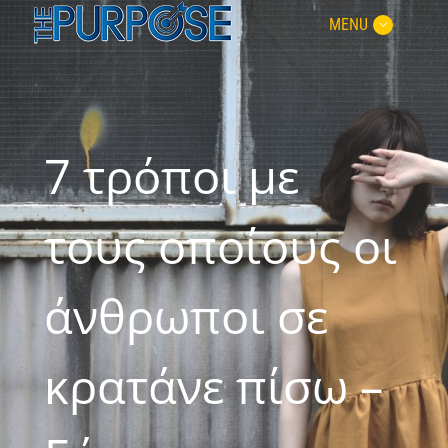
MENU
7 τρόποι με
τους οποίους οι
άνθρωποι σε
κρατάνε πίσω –