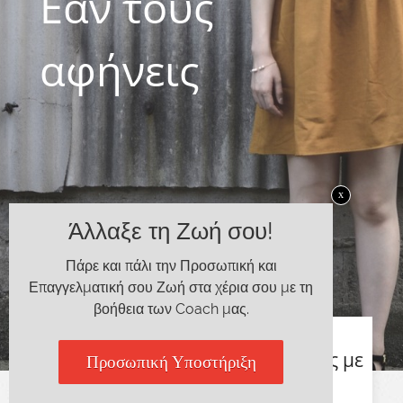
Εάν τους
αφήνεις
x
By
The Purpose
|
Προσωπική Ανάπτυξη
Άλλαξε τη Ζωή σου!
Πάρε και πάλι την Προσωπική και
Επαγγελματική σου Ζωή στα χέρια σου με τη
βοήθεια των Coach μας.
Σκέψου όλους τους ανθρώπους με
Προσωπική Υποστήριξη
τους οποίους έχεις