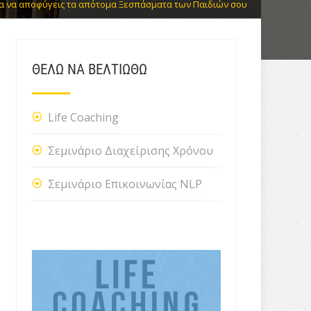
ια να αποφύγεις τα απότομα Ξεσπάσματα των Παιδιών σου
ΘΕΛΩ ΝΑ ΒΕΛΤΙΩΘΩ
Life Coaching
Σεμινάριο Διαχείρισης Χρόνου
Σεμινάριο Επικοινωνίας NLP