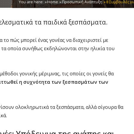
You are here:
Home
Προσωπική Ανάπτυξη
8 Συμβουλές γ
τελεσματικά τα παιδικά ξεσπάσματα.
 το πώς μπορεί ένας γονέας να διαχειριστεί με
, τα οποία συνήθως εκδηλώνονται στην ηλικία του
έθοδοι γονικής μέριμνας, τις οποίες οι γονείς θα
αττωθεί η συχνότητα των ξεσπασμάτων των
ανίσουν ολοκληρωτικά τα ξεσπάσματα, αλλά σίγουρα θα
κά.
γές: Υπόδειγμα της αγάπης και