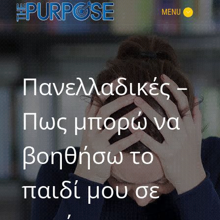
MENU
Πανελλαδικές –
Πως μπορώ να
βοηθήσω το
παιδί μου σε