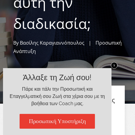
αυτή την
διαδικασία;
By
Βασίλης Καραγιαννόπουλος
|
Προσωπική
Ανάπτυξη
x
Άλλαξε τη Ζωή σου!
Πάρε και πάλι την Προσωπική και
Επαγγελματική σου Ζωή στα χέρια σου με τη
Είμαι σίγουρος ότι διαβάζοντας
βοήθεια των Coach μας.
τη λέξη πανελλαδικές, οι
περισσότεροι από εμάς
Προσωπική Υποστήριξη
αισθανόμαστε έναν κόμπο στο