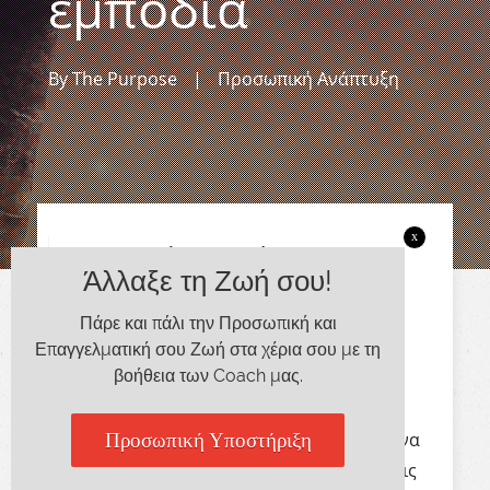
εμπόδια
By
The Purpose
|
Προσωπική Ανάπτυξη
x
Τα πιστεύω σου είναι σαν τις
Άλλαξε τη Ζωή σου!
πινακίδες στο δρόμο που σε
Πάρε και πάλι την Προσωπική και
οδηγούν προς τη σωστή
Επαγγελματική σου Ζωή στα χέρια σου με τη
κατεύθυνση.
βοήθεια των Coach μας.
Χωρίς τα πιστεύω σου και τις αξίες σου να
Προσωπική Υποστήριξη
σε οδηγούν, δε θα ήξερες πώς να δράσεις