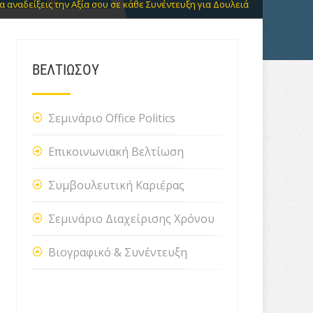
α αναδείξεις την Αξία σου σε κάθε Συνέντευξη για Δουλειά
ΒΕΛΤΙΩΣΟΥ
Σεμινάριο Office Politics
Επικοινωνιακή Βελτίωση
Συμβουλευτική Καριέρας
Σεμινάριο Διαχείρισης Χρόνου
Βιογραφικό & Συνέντευξη