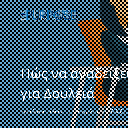
Πώς να αναδείξε
για Δουλειά
By
Γιώργος Παλαιός
|
Επαγγελματική Εξέλιξη