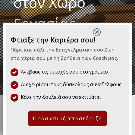
στον Χώρο
Εργασίας
Φτιάξε την Καριέρα σου!
By
The Purpose
|
Επαγγελματική Εξέλιξη
Πάρε και πάλι την Επαγγελματική σου Ζωή
στα χέρια σου με τη βοήθεια των Coach μας.
Ανέβασε τις μετοχές σου στο γραφείο
Διαχειρίσου τους δύσκολους συναδέλφους
Αναστάτωση, απογοήτευση,
Κάνε την δουλειά σου να εκτιμάται
ανησυχία, άγχος, θυμός,
απέχθεια, αποτυχία, αδράνεια
Προσωπική Υποστήριξη
και άλλα αρνητικά συναισθήματα