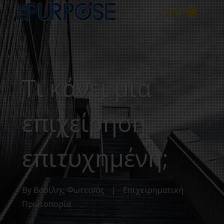
MENU
Τι κάνει μια
επιχείρηση
επιτυχημένη;
By
Βασίλης Φωτεινός
|
Επιχειρηματική
Πρωτοπορία