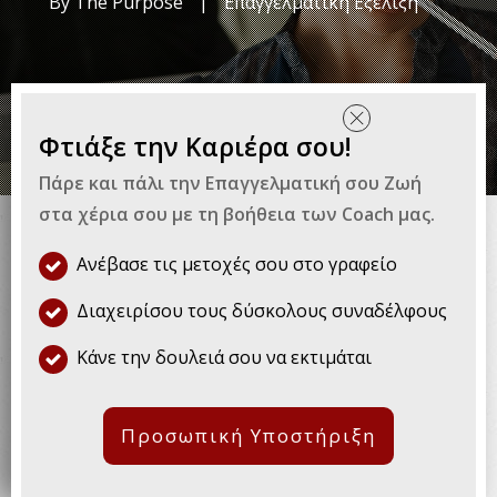
By
The Purpose
|
Επαγγελματική Εξέλιξη
Φτιάξε την Καριέρα σου!
Τι μπορείς να κάνεις όταν δεν τα
Πάρε και πάλι την Επαγγελματική σου Ζωή
στα χέρια σου με τη βοήθεια των Coach μας.
πηγαίνεις καλά με κάποιον
συνάδελφό σου; Μπορείς να
Ανέβασε τις μετοχές σου στο γραφείο
αγνοήσεις το θέμα; Η αλήθεια
Διαχειρίσου τους δύσκολους συναδέλφους
είναι ότι οι συνάδελφοί μας και
Κάνε την δουλειά σου να εκτιμάται
κατ’ επέκταση το εργασιακό
περιβάλλον στο οποίο
Προσωπική Υποστήριξη
κινούμαστε παίζουν πολύ μεγάλο