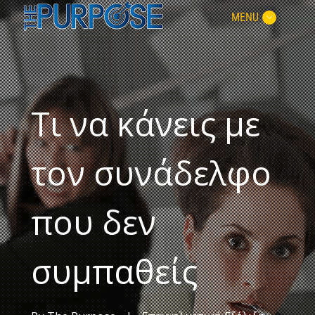
MENU
Τι να κάνεις με
τον συνάδελφο
που δεν
συμπαθείς