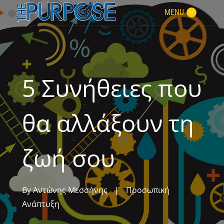
MENU
5 Συνήθειες που
θα αλλάξουν τη
ζωή σου
By
Αντώνης Μεσσήνης
|
Προσωπική
Ανάπτυξη