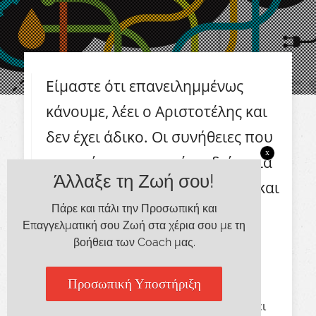
Είμαστε ότι επανειλημμένως
κάνουμε, λέει ο Αριστοτέλης και
δεν έχει άδικο. Οι συνήθειες που
x
αναπτύσσουμε κατά τη διάρκεια
Άλλαξε τη Ζωή σου!
της ζωής μας, μας καθορίζουν και
Πάρε και πάλι την Προσωπική και
μας επηρεάζουν πολύ
Επαγγελματική σου Ζωή στα χέρια σου με τη
περισσότερο απ’ όσο πολλές
βοήθεια των Coach μας.
φορές αντιλαμβανόμαστε.
Προσωπική Υποστήριξη
Και όπως ακριβώς ένα πλοίο που αλλάζει