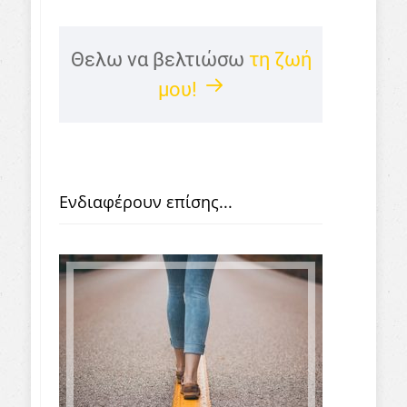
Θελω να βελτιώσω
τη ζωή
μου!
Ενδιαφέρουν επίσης...