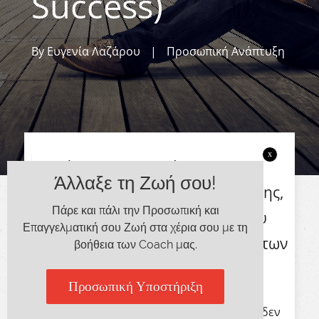
Success)
By
Ευγενία Λαζάρου
|
Προσωπική Ανάπτυξη
x
Ζούμε αδιαμφισβήτητα στην
Άλλαξε τη Ζωή σου!
εποχή της γρήγορης ενημέρωσης,
Πάρε και πάλι την Προσωπική και
της γρήγορης μετακίνησης, του
Επαγγελματική σου Ζωή στα χέρια σου με τη
γρήγορου φαγητού και γενικά των
βοήθεια των Coach μας.
γρήγορων ρυθμών ζωής.
Προσωπική Υποστήριξη
Ο κόσμος των επιχειρήσεων φυσικά και δεν