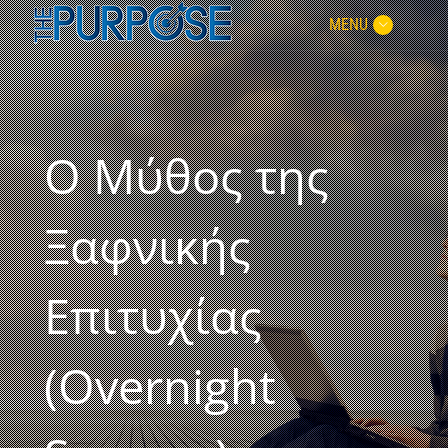
MENU
Ο Μύθος της
Ξαφνικής
Επιτυχίας
(Overnight