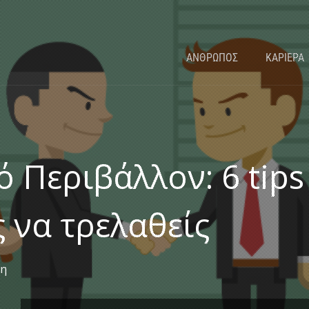
ΑΝΘΡΩΠΟΣ
ΚΑΡΙΕΡΑ
 Περιβάλλον: 6 tips
 να τρελαθείς
ξη