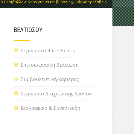
ό Περιβάλλον: 6 tips για να επιβιώσεις χωρίς να τρελαθείς
ΒΕΛΤΙΩΣΟΥ
Σεμινάριο Office Politics
Επικοινωνιακή Βελτίωση
Συμβουλευτική Καριέρας
Σεμινάριο Διαχείρισης Χρόνου
Βιογραφικό & Συνέντευξη