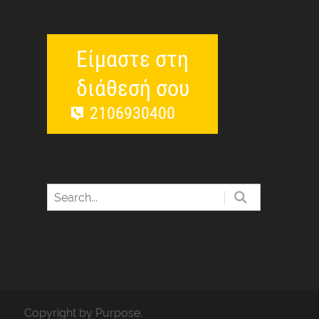
Είμαστε στη
διάθεσή σου
2106930400
Copyright by Purpose.