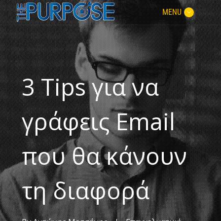
MENU
3 Τips για να
γράφεις Email
που θα κάνουν
τη διαφορά