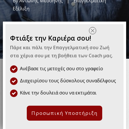
By
Αντώνης Μεσσήνης
|
Επαγγελματική
Εξέλιξη
Φτιάξε την Καριέρα σου!
Πάρε και πάλι την Επαγγελματική σου Ζωή
Όχι άλλα βαρετά
email…
στα χέρια σου με τη βοήθεια των Coach μας.
Ανέβασε τις μετοχές σου στο γραφείο
Ένα κακά σχεδιασμένο email μπορεί να
Διαχειρίσου τους δύσκολους συναδέλφους
κάνει τη διαφορά ανάμεσα στην επιτυχία και
την αποτυχία. Το πως θα δομήσεις το
Κάνε την δουλειά σου να εκτιμάται
κείμενο και το περιεχόμενο του,
παίζει
μεγάλο ρόλο στο τι μπορείς να καταφέρεις
Προσωπική Υποστήριξη
και τι εντύπωση θα δώσεις στον παραλήπτη
.