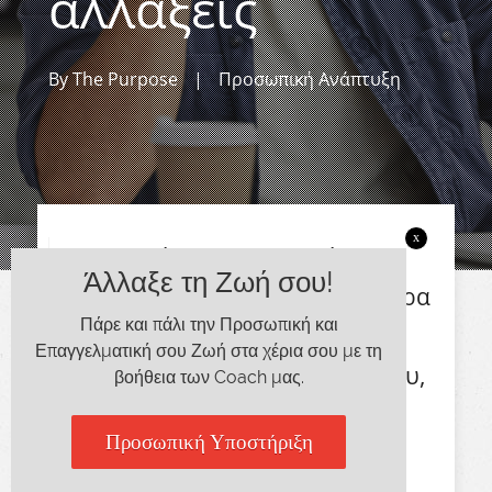
αλλάξεις
By
The Purpose
|
Προσωπική Ανάπτυξη
x
Το κλειδί για την επιτυχία δεν
Άλλαξε τη Ζωή σου!
είναι πως θα μάθεις περισσότερα
Πάρε και πάλι την Προσωπική και
πράγματα, αλλά πως θα
Επαγγελματική σου Ζωή στα χέρια σου με τη
συγκεντρωθείς στη δουλειά σου,
βοήθεια των Coach μας.
έτσι ώστε να μπορέσεις να
Προσωπική Υποστήριξη
πετύχεις τους στόχους σου.