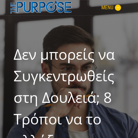
MENU
Δεν μπορείς να
Συγκεντρωθείς
στη Δουλειά; 8
Τρόποι να το