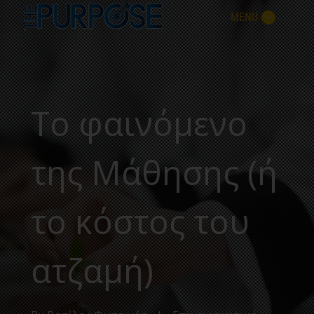
MENU
Το φαινόμενο
της Μάθησης (ή
το κόστος του
ατζαμή)