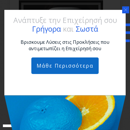
Ανάπτυξε την Επιχείρησή σου
Γρήγορα
και
Σωστά
Βρισκουμε Λύσεις στις Προκλήσεις που
αντιμετωπίζει η Επιχείρησή σου
Μάθε Περισσότερα
Ψεύτικοι Άνθρωποι: 8 Τρόποι
να τους Αποφύγεις