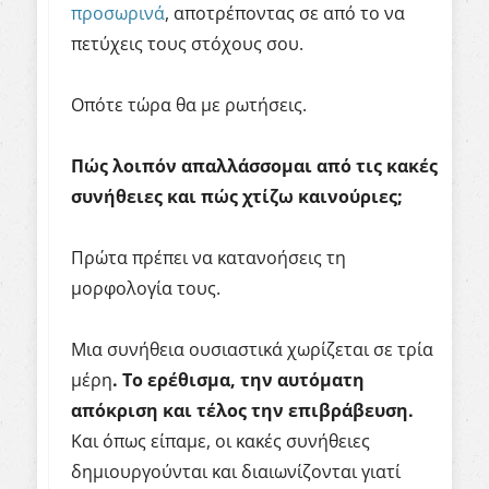
προσωρινά
, αποτρέποντας σε από το να
πετύχεις τους στόχους σου.
Οπότε τώρα θα με ρωτήσεις.
Πώς
λοιπόν
απαλλάσσομαι
από
τις
κακές
συνήθειες
και
πώς
χτίζω
καινούριες
;
Πρώτα πρέπει να κατανοήσεις τη
μορφολογία τους.
Μια συνήθεια ουσιαστικά χωρίζεται σε τρία
μέρη
.
Το
ερέθισμα
,
την
αυτόματη
απόκριση
και
τέλος
την
επιβράβευση
.
Και όπως είπαμε, οι κακές συνήθειες
δημιουργούνται και διαιωνίζονται γιατί