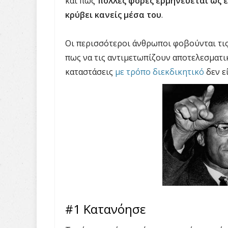
και πως
πολλές φορές ερμηνεύεται ως
κρύβει κανείς μέσα του
.
Οι περισσότεροι άνθρωποι φοβούνται τις 
πως να τις αντιμετωπίζουν αποτελεσματικ
καταστάσεις
με τρόπο διεκδικητικό
δεν ε
#1 Κατανόησε