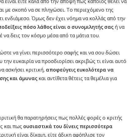
α είναι είτε καλά από την άποψη πως κάποιος θέλει να
ται με σκοπό να σε πληγώσει. Το περιεχόμενο της
άτι ενδιάμεσο. Όμως δεν έχει νόημα να κολλάς από την
οδείξεις πόσο λάθος είναι ο συνομιλητής σας
ή να
 να δεις τον κόσμο μέσα από τα μάτια του.
ώστε να γίνει περισσότερο σαφής και να σου δώσει
 την ευκαιρία να προσδιορίσει ακριβώς τι είναι αυτό
 να ασκήσει κριτική,
αποφεύγεις ευκολότερα να
εσης και άμυνας
και αντίθετα θέτεις τα θεμέλια για
 κριτική θα παρατηρήσεις πως πολλές φορές ο κριτής
ός και πως
ουσιαστικά του δίνεις περισσότερα
 κριτική είναι δίκαιη, είτε άδικη αφόπλισε τον