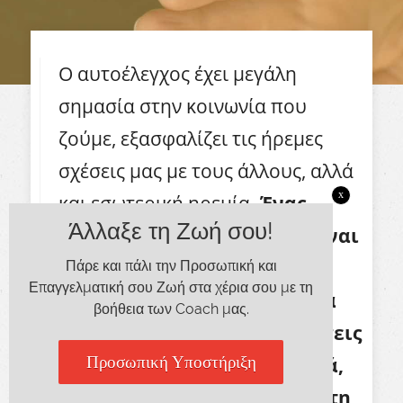
Ο αυτοέλεγχος έχει μεγάλη
σημασία στην κοινωνία που
ζούμε, εξασφαλίζει τις ήρεμες
σχέσεις μας με τους άλλους, αλλά
x
και εσωτερική ηρεμία.
Ένας
Άλλαξε τη Ζωή σου!
άνθρωπος με αυτοέλεγχο είναι
πιο ήρεμος, πιο
Πάρε και πάλι την Προσωπική και
Επαγγελματική σου Ζωή στα χέρια σου με τη
αποτελεσματικός, μπορεί να
βοήθεια των Coach μας.
παίρνει πιο σωστές αποφάσεις
και να λειτουργεί πιο θετικά,
Προσωπική Υποστήριξη
είτε στην οικογένεια, είτε στη