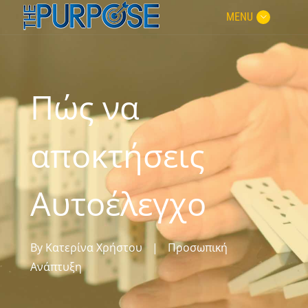
MENU
Πώς να
αποκτήσεις
Αυτοέλεγχο
By
Κατερίνα Χρήστου
|
Προσωπική
Ανάπτυξη