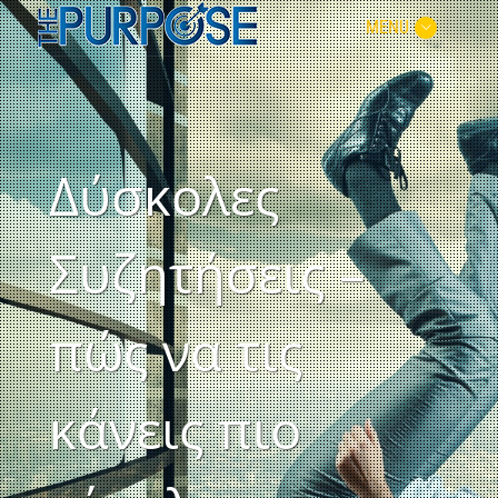
MENU
Δύσκολες
Συζητήσεις –
πώς να τις
κάνεις πιο