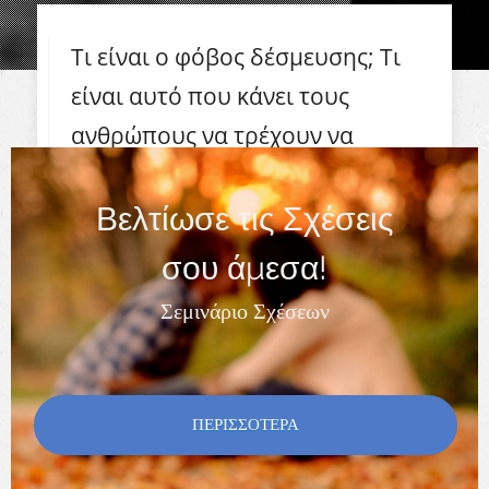
Τι είναι ο φόβος δέσμευσης; Τι
είναι αυτό που κάνει τους
ανθρώπους να τρέχουν να
σωθούν όταν τα πράγματα
σοβαρεύουν; Έχεις αναρωτηθεί
Βελτίωσε τις Σχέσεις
ποτέ τί είναι αυτό που τους κάνει
σου άμεσα!
να απομακρύνονται από μία
Σεμινάριο Σχέσεων
σχέση, όταν βλέπουν ότι
δεν
μπορούν να ελέγξουν την
κατάσταση;
Όταν νοιώθουν ότι
ΠΕΡΙΣΣΟΤΕΡΑ
τα συναισθήματα τους, μπορεί να