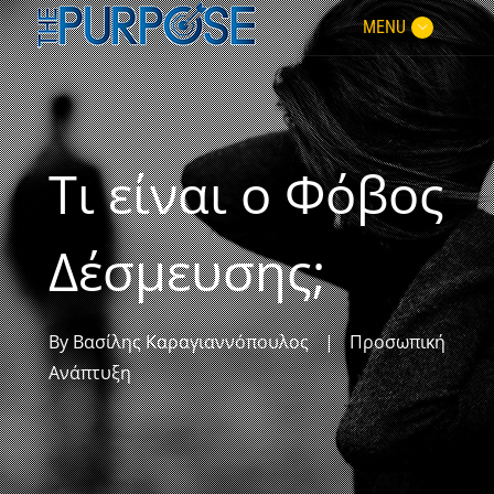
MENU
Τι είναι ο Φόβος
Δέσμευσης;
By
Βασίλης Καραγιαννόπουλος
|
Προσωπική
Ανάπτυξη