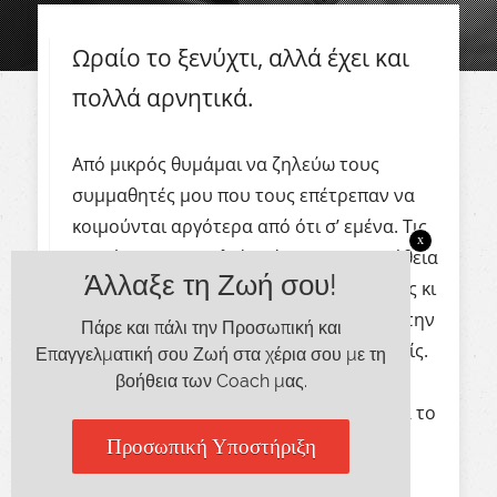
Ωραίο το ξενύχτι, αλλά έχει και
πολλά αρνητικά.
Από μικρός θυμάμαι να ζηλεύω τους
συμμαθητές μου που τους επέτρεπαν να
κοιμούνται αργότερα από ότι σ’ εμένα. Τις
x
Δευτέρες στο σχολείο, είχαμε την συνήθεια
Άλλαξε τη Ζωή σου!
να συζητάμε για την ταινία της Κυριακής κι
εγώ ήμουν αυτός που πάντα έλεγε, δεν την
Πάρε και πάλι την Προσωπική και
είδα όλη γιατί με έστειλαν για ύπνο νωρίς.
Επαγγελματική σου Ζωή στα χέρια σου με τη
βοήθεια των Coach μας.
Σίγουρα ένιωθα ότι ήταν ένα πλήγμα για το
γόητρό μου στο σχολείο, αλλά τότε δεν
Προσωπική Υποστήριξη
συνειδητοποιούσα πόσο καλό ήταν για