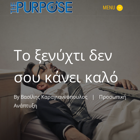
MENU
Το ξενύχτι δεν
σου κάνει καλό
By
Βασίλης Καραγιαννόπουλος
|
Προσωπική
Ανάπτυξη