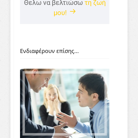
Θελω να βελτιώσω
τη ζωή
μου!
Ενδιαφέρουν επίσης...