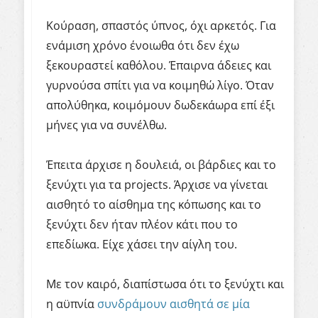
Κούραση, σπαστός ύπνος, όχι αρκετός. Για
ενάμιση χρόνο ένοιωθα ότι δεν έχω
ξεκουραστεί καθόλου. Έπαιρνα άδειες και
γυρνούσα σπίτι για να κοιμηθώ λίγο. Όταν
απολύθηκα, κοιμόμουν δωδεκάωρα επί έξι
μήνες για να συνέλθω.
Έπειτα άρχισε η δουλειά, οι βάρδιες και το
ξενύχτι για τα
projects
. Άρχισε να γίνεται
αισθητό το αίσθημα της κόπωσης και το
ξενύχτι δεν ήταν πλέον κάτι που το
επεδίωκα. Είχε χάσει την αίγλη του.
Με τον καιρό, διαπίστωσα
ότι το
ξενύχτι και
η αϋπνία
συνδράμουν αισθητά σε μία