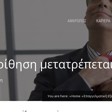
ΑΝΘΡΩΠΟΣ
ΚΑΡΙΕΡΑ
ίθηση μετατρέπεται
ξη
You are here:
Home
Επαγγελματική Εξ