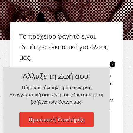
Το πρόχειρο φαγητό είναι
ιδιαίτερ
α
ελκυστικό για όλους
μας.
x
Άλλαξε τη Ζωή σου!
Η κατανάλωση πρόχειρου φαγητού είναι
ένα φαινόμενο ιδιαίτερα διαδεδομένο σε
Πάρε και πάλι την Προσωπική και
όλο τον κόσμο, αφού είναι μία «εύκολη
Επαγγελματική σου Ζωή στα χέρια σου με τη
λύση» είτε για εκείνον που εργάζεται, είτε
βοήθεια των Coach μας.
για εκείνον που δε μπορεί να μαγειρέψει
καλά, είτε για εκείνον που επιστρέφει το
Προσωπική Υποστήριξη
βράδυ κουρασμένος στο σπίτι του.