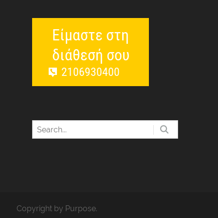
Είμαστε στη
διάθεσή σου
2106930400
Copyright by Purpose.