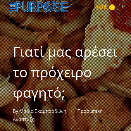
MENU
Γιατί μας αρέσει
το πρόχειρο
φαγητό;
By
Μαρία Σκαμπαρδώνη
|
Προσωπική
Ανάπτυξη