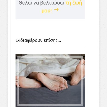
Θελω να βελτιώσω
τη ζωή
μου!
Ενδιαφέρουν επίσης...