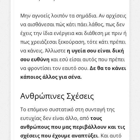
Μην αγνοείς λοιπόν τα σημάδια. Αν αρχίσεις
να αισθάνεσαι πώς κάτι πάει λάθος, πως δεν
έχεις την ίδια ενέργεια και διάθεση με πριν ή
πως χρειάζεσαι ξεκούραση, τότε κάτι πρέπει
να κάνεις. Άλλωστε
η
υγεία
σου
είναι
δική
σου
ευθύνη
και εσύ είσαι αυτός που πρέπει
να φροντίσει τον εαυτό σου.
Δε
θα
το
κάνει
κάποιος
άλλος
για
σένα
.
Ανθρώπινες Σχέσεις
Το επόμενο συστατικό στη συνταγή της
ευτυχίας δεν είναι άλλο, από
τους
ανθρώπους
που
μας
περιβάλλουν
και
τις
σχέσεις
που
έχουμε
αναπτύξει
. Και αυτό