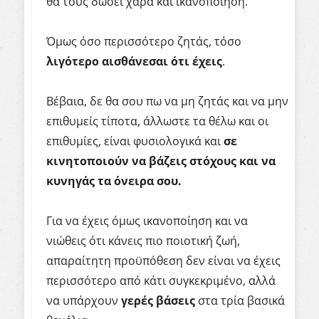
θα τους δώσει χαρά και ικανοποίηση.
Όμως όσο περισσότερο ζητάς, τόσο
λιγότερο
αισθάνεσαι
ότι
έχεις
.
Βέβαια, δε θα σου πω να μη ζητάς και να μην
επιθυμείς τίποτα, άλλωστε τα θέλω και οι
επιθυμίες, είναι φυσιολογικά και
σε
κινητοποιούν
να
βάζεις
στόχους
και
να
κυνηγάς
τα
όνειρα
σου
.
Για να έχεις όμως ικανοποίηση και να
νιώθεις ότι κάνεις πιο ποιοτική ζωή,
απαραίτητη προϋπόθεση δεν είναι να έχεις
περισσότερο από κάτι συγκεκριμένο, αλλά
να υπάρχουν
γερές
βάσεις
στα τρία βασικά