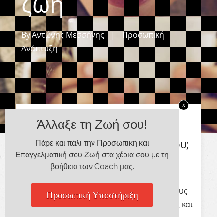
ζωή
By
Αντώνης Μεσσήνης
|
Προσωπική
Ανάπτυξη
x
Άλλαξε τη Ζωή σου!
Τι χρειάζεσαι για να είσαι
ικανοποιημένος από τη ζωή σου;
Πάρε και πάλι την Προσωπική και
Επαγγελματική σου Ζωή στα χέρια σου με τη
Να ζεις μια πιο ποιοτική ζωή;
βοήθεια των Coach μας.
Αν βγεις έξω στο δρόμο και ρωτήσεις τους
Προσωπική Υποστήριξη
ανθρώπους γύρω σου, θα πάρεις πολλές και