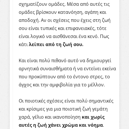
σχηματίζουν ομάδες. Μέσα από αυτές τις
ομάδες βρίσκουν κατανόηση, αγάπη και
αποδοχή. Αν οι σχέσεις που έχεις στη ζωή
σου είναι τυπικές και επιφανειακές, τότε
είναι λογικό να αισθάνεσαι ένα κενό. Πως
κάτι
λείπει
από
τη
ζωή
σου
.
Και είναι πολύ πιθανό αυτό να δημιουργεί
αρνητικά συναισθήματα ή να εντείνει εκείνα
που προκύπτουν από το έντονο στρες, το
άγχος και την αμφιβολία για το μέλλον.
Οι ποιοτικές σχέσεις είναι πολύ σημαντικές
και κρίσιμες για μια ποιοτική ζωή γεμάτη
χαρά, γέλιο και ικανοποίηση
και
χωρίς
αυτές
η
ζωή
χάνει
χρώμα
και
νόημα
.